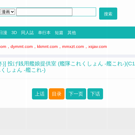
日漫
3D
同人誌
单行本
短篇
其他
，dymmt.com，kkmnt.com，mmxzt.com，xsjav.com
 (有賀冬)] 投げ銭用艦娘提供室 (艦隊これくしょん -艦これ-)(C106) 
しょん -艦これ-)
上话
目录
下一页
下话