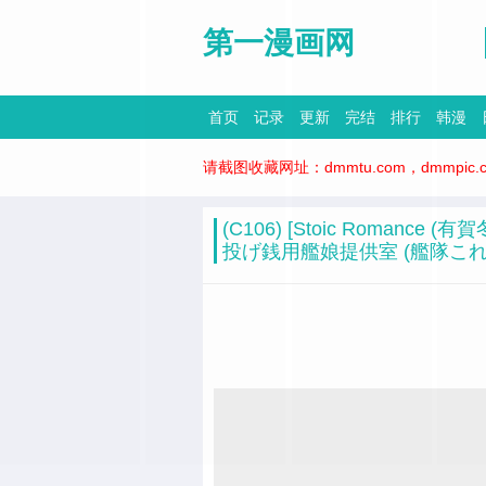
第一漫画网
首页
记录
更新
完结
排行
韩漫
请截图收藏网址：dmmtu.com，dmmpic.com
(C106) [Stoic Romance
投げ銭用艦娘提供室 (艦隊これく